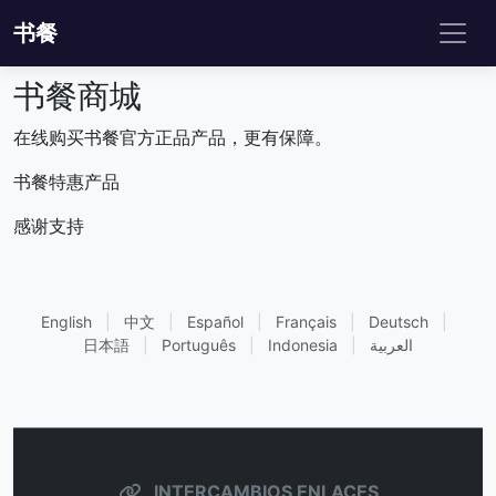
书餐
书餐商城
在线购买书餐官方正品产品，更有保障。
书餐特惠产品
感谢支持
English
|
中文
|
Español
|
Français
|
Deutsch
|
日本語
|
Português
|
Indonesia
|
العربية
INTERCAMBIOS ENLACES