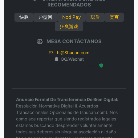
RECOMENDADOS
快豚
户型网
Nod Pay
聪盾
宽爽
狂爽游戏
MESA CONTÁCTANOS
hi@Shucan.com
QQ/Wechat
Hosted Protected Environment
Anuncio Formal De Transferencia De Bien Digital:
Resolución Normativa Digital & Acuerdos
Transaccionales Opcionales de (shucan.com): Nos
complace reportar que siendo registrados legales
estamos buscando desprender voluntariamente
todos sus deberes sin ninguna asociación ni daño