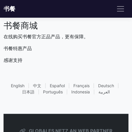
书餐
书餐商城
在线购买书餐官方正品产品，更有保障。
书餐特惠产品
感谢支持
English
|
中文
|
Español
|
Français
|
Deutsch
|
日本語
|
Português
|
Indonesia
|
العربية
GLOBALES NETZ AN WEB PARTNER