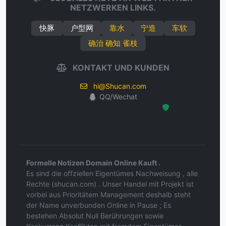
NETZWERKEN LINKS.
快豚
户型网
靠水
宁造
车软
确治 确知 雀枝
KONTAKT UND KUNDEN
hi@Shucan.com
QQ/Wechat
Hosted Protected Environment
Formelle Notizen Domain Online Kauft .
Es sind die offziellen Eigentümes Nachweisung , alle
Rechte (shucan.com) . Unser Handel mit Projekt ist
vorbei aus Prioritätem Management deshalb steht
der Name unverbunden Online in Pause ; Es
bestehen Absolut Null Berührungen sowie