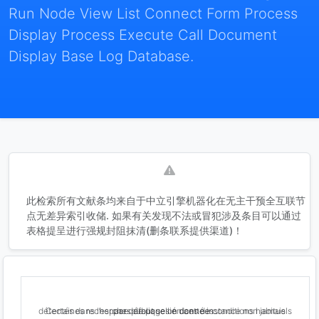
Run Node View List Connect Form Process
Display Process Execute Call Document
Display Base Log Database.
此检索所有文献条均来自于中立引擎机器化在无主干预全互联节
点无差异索引收储. 如果有关发现不法或冒犯涉及条目可以通过
表格提呈进行强规封阻抹清(删条联系提供渠道)！
Certaines recherches de pages en cette instance non jamais détectés dans l’espace publique lié dans de conditions habituels par défaut selon données .