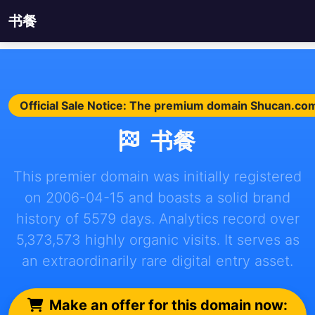
书餐
Official Sale Notice: The premium domain Shucan.com 
书餐
This premier domain was initially registered
on 2006-04-15 and boasts a solid brand
history of 5579 days. Analytics record over
5,373,573 highly organic visits. It serves as
an extraordinarily rare digital entry asset.
Make an offer for this domain now: