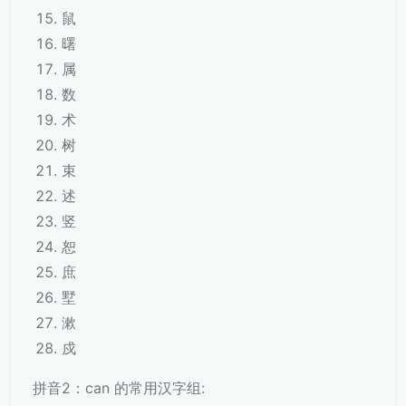
鼠
曙
属
数
术
树
束
述
竖
恕
庶
墅
漱
戍
拼音2：can 的常用汉字组: