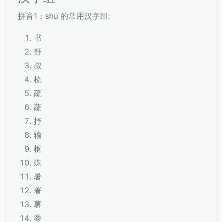
拼音1：shu 的常用汉字组:
书
舒
叔
梳
疏
蔬
抒
输
枢
殊
暑
署
薯
黍