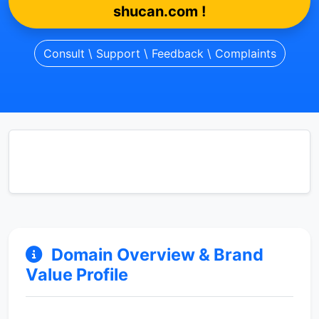
shucan.com !
Consult \ Support \ Feedback \ Complaints
Domain Overview & Brand
Value Profile