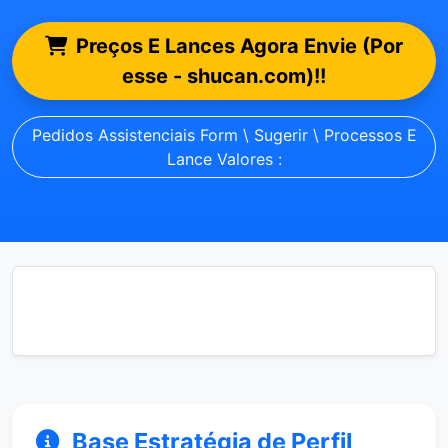
Preços E Lances Agora Envie (Por
esse - shucan.com)!!
Pedidos Assistenciais Form \ Sugerir \ Processos E
Lance Valores :
Base Estratégia de Perfil