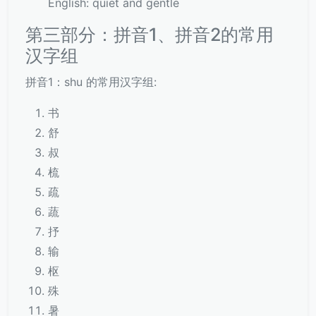
English: quiet and gentle
第三部分：拼音1、拼音2的常用
汉字组
拼音1：shu 的常用汉字组:
书
舒
叔
梳
疏
蔬
抒
输
枢
殊
暑