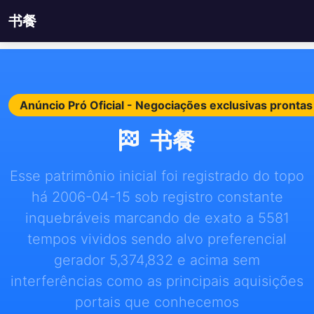
书餐
Anúncio Pró Oficial - Negociações exclusivas pront
书餐
Esse patrimônio inicial foi registrado do topo
há 2006-04-15 sob registro constante
inquebráveis marcando de exato a 5581
tempos vividos sendo alvo preferencial
gerador 5,374,832 e acima sem
interferências como as principais aquisições
portais que conhecemos