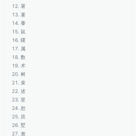
署
薯
黍
鼠
曙
属
数
术
树
束
述
竖
恕
庶
墅
漱