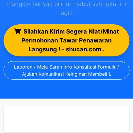
mungkin banyak pilihan hebat setingkat ini
lagi !.
Silahkan Kirim Segera Niat/Minat
Permohonan Tawar Penawaran
Langsung ! - shucan.com .
Laporan / Meja Saran Info Konsultasi Formulir /
Ajukan Komunikasi Keinginan Membeli !.