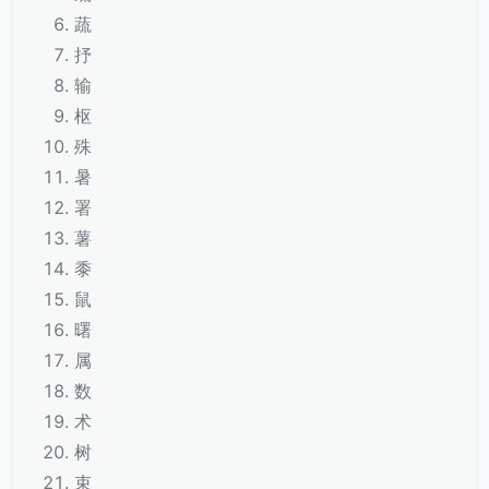
蔬
抒
输
枢
殊
暑
署
薯
黍
鼠
曙
属
数
术
树
束