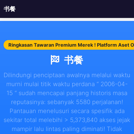
书餐
Ringkasan Tawaran Premium Merek ! Platform Aset O
书餐
Dilindungi penciptaan awalnya melalui waktu
murni mulai titik waktu perdana “ 2006-04-
15 “ sudah mencapai panjang historis masa
reputasinya: sebanyak 5580 perjalanan!
Pantauan menelusuri secara spesifik ada
sekitar total melebihi > 5,373,840 akses jejak
mampir lalu lintas paling diminati! Tidak