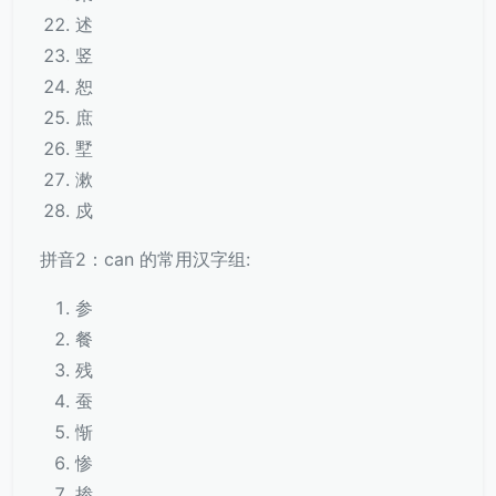
述
竖
恕
庶
墅
漱
戍
拼音2：can 的常用汉字组:
参
餐
残
蚕
惭
惨
掺